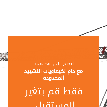
انضم الي مجتمعنا
مع دام لكيماويات التشييد
المحدودة
فقط قم بتغير
المستقبل