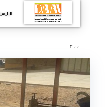
الرئيسي
DAM
Construction & Chimical co
Home