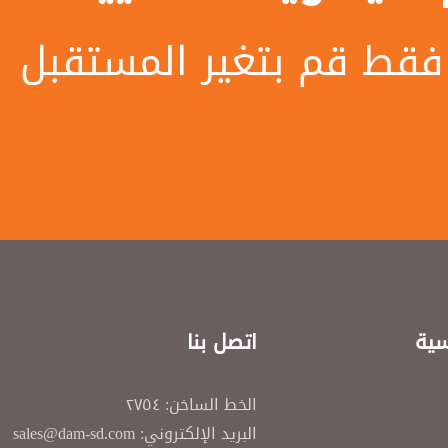
فقط قم بتغير المستقبل
سية
اتصل بنا
الخط الساخن: ٢٧٥٤
البريد الإلكتروني: sales@dam-sd.com