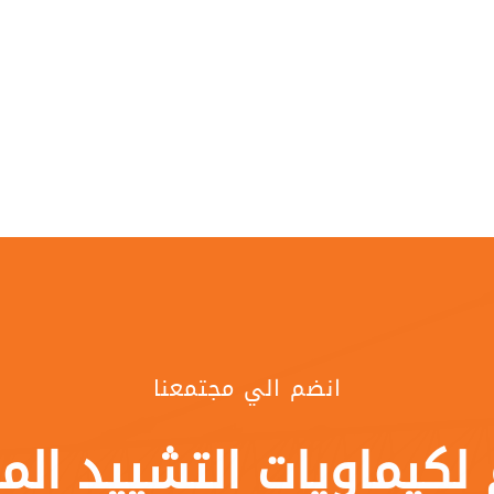
انضم الي مجتمعنا
 لكيماويات التشييد الم